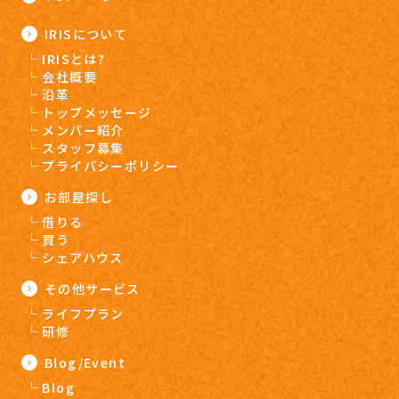
IRISについて
IRISとは?
会社概要
沿革
トップメッセージ
メンバー紹介
スタッフ募集
プライバシーポリシー
お部屋探し
借りる
買う
シェアハウス
その他サービス
ライフプラン
研修
Blog/Event
Blog