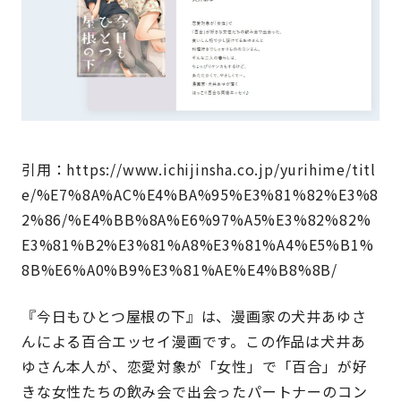
引用：https://www.ichijinsha.co.jp/yurihime/titl
e/%E7%8A%AC%E4%BA%95%E3%81%82%E3%8
2%86/%E4%BB%8A%E6%97%A5%E3%82%82%
E3%81%B2%E3%81%A8%E3%81%A4%E5%B1%
8B%E6%A0%B9%E3%81%AE%E4%B8%8B/
『今日もひとつ屋根の下』は、漫画家の犬井あゆさ
んによる百合エッセイ漫画です。この作品は犬井あ
ゆさん本人が、恋愛対象が「女性」で「百合」が好
きな女性たちの飲み会で出会ったパートナーのコン