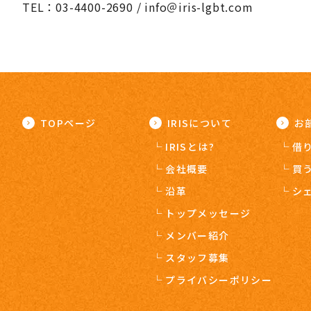
TEL：03-4400-2690 / info＠iris-lgbt.com
TOPページ
IRISについて
お
IRISとは?
借
会社概要
買
沿革
シ
トップメッセージ
メンバー紹介
スタッフ募集
プライバシーポリシー