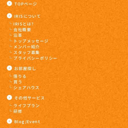
TOPページ
IRISについて
IRISとは?
会社概要
沿革
トップメッセージ
メンバー紹介
スタッフ募集
プライバシーポリシー
お部屋探し
借りる
買う
シェアハウス
その他サービス
ライフプラン
研修
Blog/Event