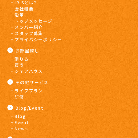
IRISとは?
会社概要
沿革
トップメッセージ
メンバー紹介
スタッフ募集
プライバシーポリシー
お部屋探し
借りる
買う
シェアハウス
その他サービス
ライフプラン
研修
Blog/Event
Blog
Event
News