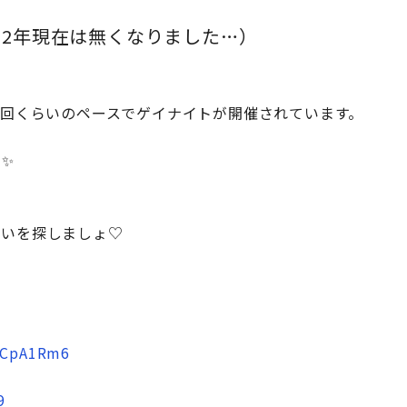
22年現在は無くなりました…）
1回くらいのペースでゲイナイトが開催されています。
た✨
会いを探しましょ♡
MhCpA1Rm6
9