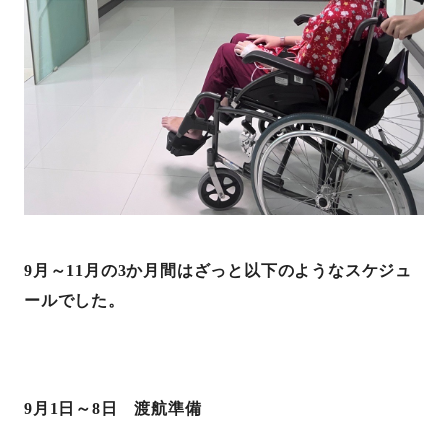
9
月～
11
月の
3
か月間はざっと以下のようなスケジュ
ールでした。
9
月
1
日～
8
日 渡航準備