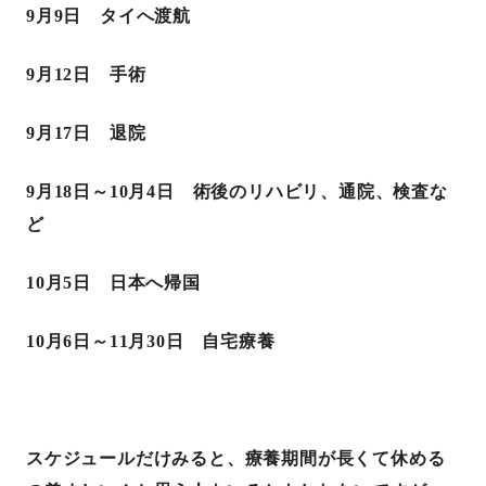
9
月
9
日 タイへ渡航
9
月
12
日 手術
9
月
17
日 退院
9
月
18
日～
10
月
4
日 術後のリハビリ、通院、検査な
ど
10
月
5
日 日本へ帰国
10
月
6
日～
11
月
30
日 自宅療養
スケジュールだけみると、療養期間が長くて休める