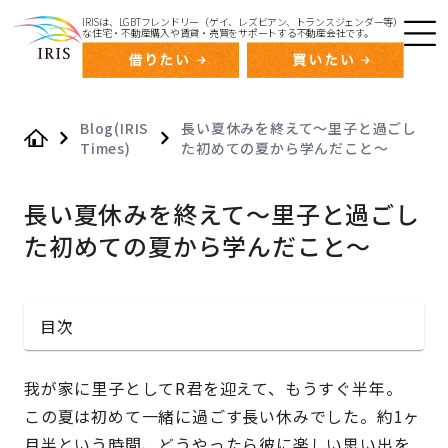
IRISは、LGBTフレンドリー（ゲイ、レズビアン、トランスジェンダー等）
な住宅・不動産購入や賃貸・売買をサポートする不動産会社です。
Blog(IRIS
長い夏休みを終えて〜里子と過ごし
Times)
た初めての夏から学んだこと〜
Home
長い夏休みを終えて〜里子と過ごし
た初めての夏から学んだこと〜
目次
我が家に里子として
R
君を迎えて、もうすぐ半年。
この夏は初めて一緒に過ごす長い休みでした。約
1
ヶ
月半という時間、どうやったら彼に楽しい思い出を