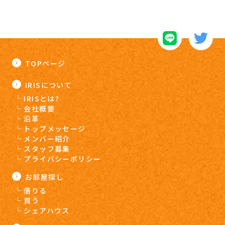
TOPページ
IRISについて
IRISとは?
会社概要
沿革
トップメッセージ
メンバー紹介
スタッフ募集
プライバシーポリシー
お部屋探し
借りる
買う
シェアハウス