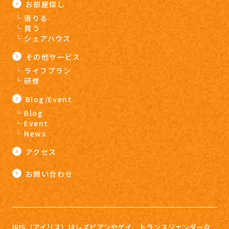
お部屋探し
借りる
買う
シェアハウス
その他サービス
ライフプラン
研修
Blog/Event
Blog
Event
News
アクセス
お問い合わせ
IRIS（アイリス）はレズビアンやゲイ、トランスジェンダーな