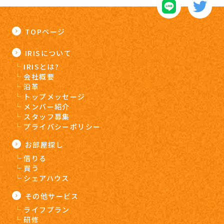
TOPページ
IRISについて
IRISとは?
会社概要
沿革
トップメッセージ
メンバー紹介
スタッフ募集
プライバシーポリシー
お部屋探し
借りる
買う
シェアハウス
その他サービス
ライフプラン
研修