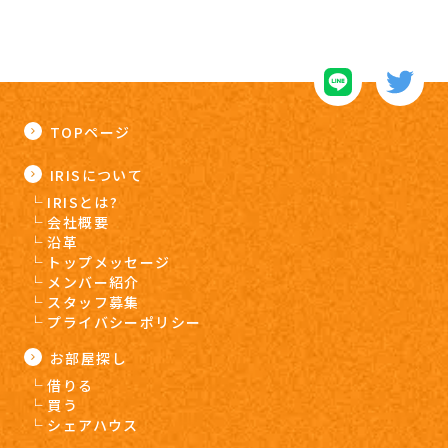
TOPページ
IRISについて
IRISとは?
会社概要
沿革
トップメッセージ
メンバー紹介
スタッフ募集
プライバシーポリシー
お部屋探し
借りる
買う
シェアハウス