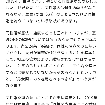
2019年、台湾でアジア初となる同性婚が認められま
した。世界を見ても、同性婚の法制化の動きがみら
れるなか、主要7カ国（G7）のうち日本だけが同性
婚を認めていないという現状があります。
同性婚が憲法に違反するとも言われていますが、憲
法24条の解釈については議員のなかでも意見が異な
ります。憲法24条「婚姻は、両性の合意のみに基い
て成立し、夫婦が同等の権利を有することを基本と
して、相互の協力により、維持されなければならな
い。」と定められていることから、「同性婚を禁止
するとは書かれていないから認めるべき」という声
と、「男女間にのみ適用されるべきだ」という声が
あります。
同性婚を認めないことこそが憲法違反とし、2019年
には日本弁護士連合会が『同性の当事者による婚姻