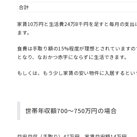
合計
家賃10万円と生活費24万8千円を足すと毎月の支出は
ます。
食費は手取り額の15%程度が理想とされていますので、
となり、なおかつ赤字にならずに生活できます。
もしくは、もう少し家賃の安い物件に入居するとい
世帯年収額700〜750万円の場合
目安月収（手取り）47万円、家賃目安額14万円