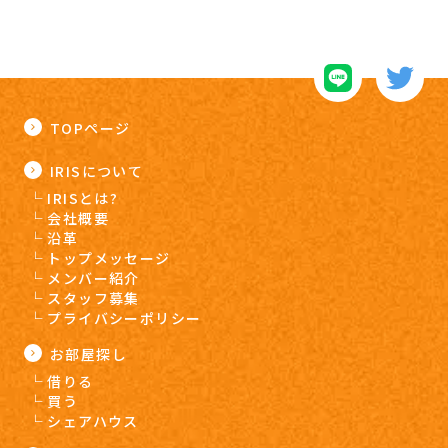
TOPページ
IRISについて
IRISとは?
会社概要
沿革
トップメッセージ
メンバー紹介
スタッフ募集
プライバシーポリシー
お部屋探し
借りる
買う
シェアハウス