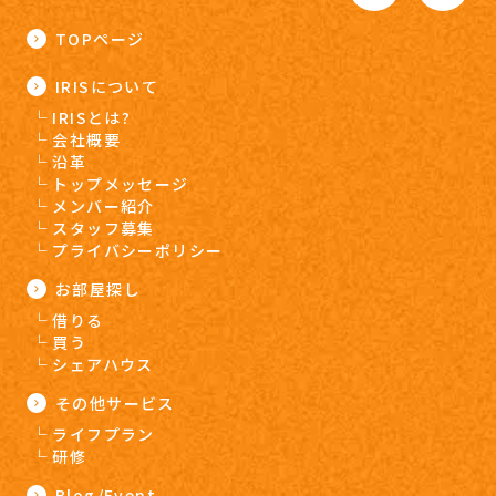
TOPページ
IRISについて
IRISとは?
会社概要
沿革
トップメッセージ
メンバー紹介
スタッフ募集
プライバシーポリシー
お部屋探し
借りる
買う
シェアハウス
その他サービス
ライフプラン
研修
Blog/Event