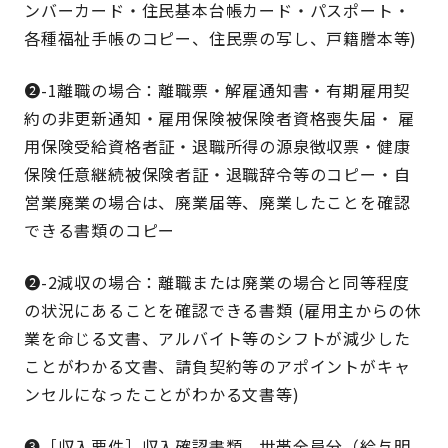
ンバーカード・住民基本台帳カード・パスポート・
各種福祉手帳のコピー、住民票の写し、戸籍謄本等)
❷-1離職の場合：離職票・解雇通知書・有期雇用契
約の非更新通知・雇用保険被保険者資格喪失届・ 雇
用保険受給資格者証・退職所得の源泉徴収票・健康
保険任意継続被保険者証・退職辞令等のコピー・自
営業廃業の場合は、廃業届等、廃業したことを確認
できる書類のコピー
❷-2減収の場合：離職または廃業の場合と同等程度
の状況にあることを確認できる書類 (雇用主からの休
業を命じる文書、アルバイト等のシフトが減少した
ことがわかる文書、請負契約等のアポイントがキャ
ンセルになったことがわかる文書等)
❸［収入要件］収入確認書類 世帯全員分（給与明