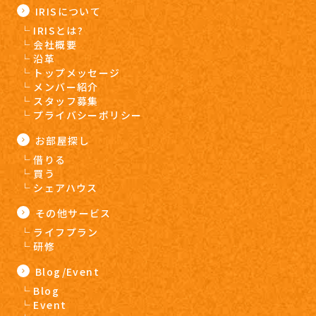
IRISについて
IRISとは?
会社概要
沿革
トップメッセージ
メンバー紹介
スタッフ募集
プライバシーポリシー
お部屋探し
借りる
買う
シェアハウス
その他サービス
ライフプラン
研修
Blog/Event
Blog
Event