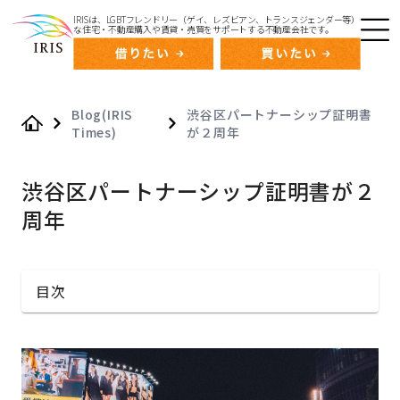
IRISは、LGBTフレンドリー（ゲイ、レズビアン、トランスジェンダー等）
な住宅・不動産購入や賃貸・売買をサポートする不動産会社です。
Blog(IRIS
渋谷区パートナーシップ証明書
Times)
が２周年
Home
渋谷区パートナーシップ証明書が２
周年
目次