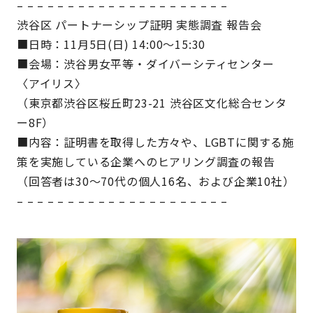
– – – – – – – – – – – – – – – – – – – – –
渋谷区 パートナーシップ証明 実態調査 報告会
■日時：11月5日(日) 14:00〜15:30
■会場：渋谷男女平等・ダイバーシティセンター
〈アイリス〉
（東京都渋谷区桜丘町23-21 渋谷区文化総合センタ
ー8F）
■内容：証明書を取得した方々や、LGBTに関する施
策を実施している企業へのヒアリング調査の報告
（回答者は30～70代の個人16名、および企業10社）
– – – – – – – – – – – – – – – – – – – – –