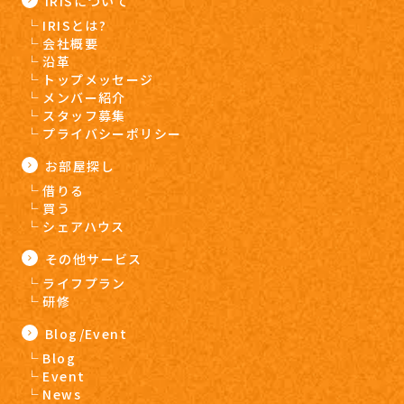
IRISについて
IRISとは?
会社概要
沿革
トップメッセージ
メンバー紹介
スタッフ募集
プライバシーポリシー
お部屋探し
借りる
買う
シェアハウス
その他サービス
ライフプラン
研修
Blog/Event
Blog
Event
News