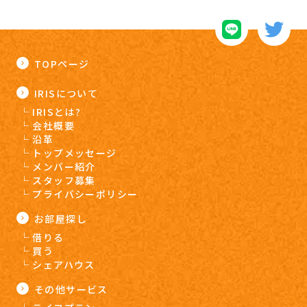
TOPページ
IRISについて
IRISとは?
会社概要
沿革
トップメッセージ
メンバー紹介
スタッフ募集
プライバシーポリシー
お部屋探し
借りる
買う
シェアハウス
その他サービス