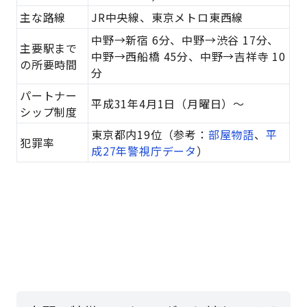
主な路線
JR中央線、東京メトロ東西線
中野→新宿 6分、中野→渋谷 17分、
主要駅まで
中野→西船橋 45分、中野→吉祥寺 10
の所要時間
分
パートナー
平成31年4月1日（月曜日）～
シップ制度
東京都内19位（参考：
部屋物語
、
平
犯罪率
成27年警視庁データ
）