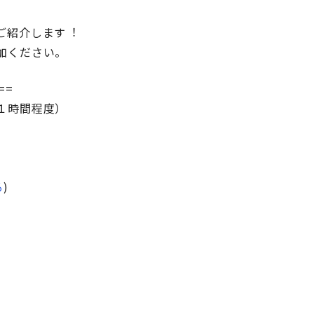
ご紹介します︕
加ください。
==
１時間程度）
る
)