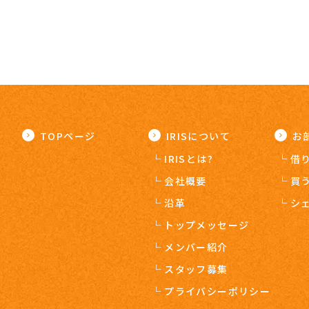
TOPページ
IRISについて
お
IRISとは?
借
会社概要
買
沿革
シ
トップメッセージ
メンバー紹介
スタッフ募集
プライバシーポリシー