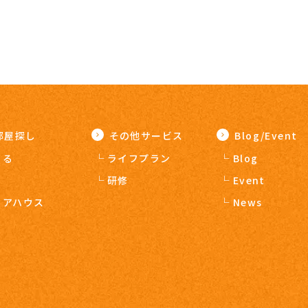
部屋探し
その他サービス
Blog/Event
りる
ライフプラン
Blog
う
研修
Event
ェアハウス
News