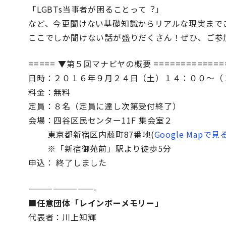
「LGBTs当事者が困ることって︖」
など、今更聞けない基礎知識からリアルな現実まで
ここでしか聞けない話が盛りだくさん！ぜひ、ご参
===== ▼第５回マナビヤの概要 =============
日時：２０１６年９月２４日（土）１４：００～（
料金：無料
定員：８名（定員に達し次第受付終了）
会場：四谷区民センター11F 集会室２
東京都新宿区内藤町87番地(
Google Mapで見
※「新宿御苑前」駅より徒歩5分
申込： 終了しました
————————-
■任意団体「
レインボーメモリー
」
代表者：川上知輝