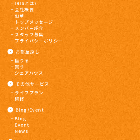
IRISとは?
会社概要
沿革
トップメッセージ
メンバー紹介
スタッフ募集
プライバシーポリシー
お部屋探し
借りる
買う
シェアハウス
その他サービス
ライフプラン
研修
Blog/Event
Blog
Event
News