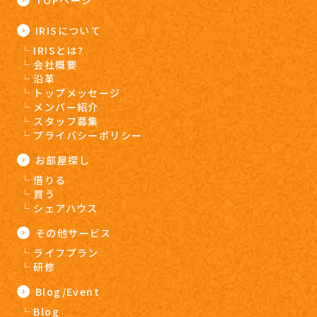
TOPページ
IRISについて
IRISとは?
会社概要
沿革
トップメッセージ
メンバー紹介
スタッフ募集
プライバシーポリシー
お部屋探し
借りる
買う
シェアハウス
その他サービス
ライフプラン
研修
Blog/Event
Blog