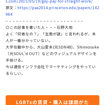
s.com/2015/05/19/gay-pay-for-straight-work/
原文：
https://paa2014.princeton.edu/papers/142
964
– – – – – – – – – – – – – – – – – – – – – – –
◎この記事を書いた人・・・石野大地
よく「何者なの？」「生態が謎」と言われるが、本
人が一番分かっていない。
大学在籍中から、大山愛未(元SDN48)、Shinnosuke
（元SOUL’d OUT）などのヴィジュアルデザインを
手掛ける。
今は通信インフラ会社でマーケティングをやってい
るらしい。
LGBTsの賃貸・購入は課題がた