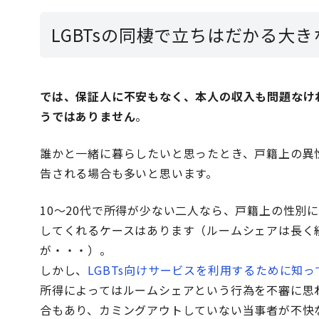
LGBTsの同棲で立ちはだかる大き
では、保証人に不安もなく、本人の収入も問題なけれ
うではありません
。
誰かと一緒に暮らしたいと思ったとき、戸籍上の異
告される場合も多いと思います。
10～20代で所得が少ない二人なら、戸籍上の性別
してくれるケースはあります（ルームシェアは長く
が・・・）。
しかし、
LGBTs向けサービスを利用するために知
所得によってはルームシェアという行為を不審に思
合もあり、カミングアウトしていない当事者が不快