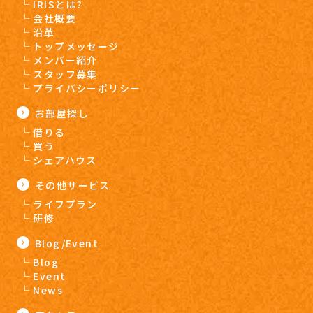
IRISとは?
会社概要
沿革
トップメッセージ
メンバー紹介
スタッフ募集
プライバシーポリシー
お部屋探し
借りる
買う
シェアハウス
その他サービス
ライフプラン
研修
Blog/Event
Blog
Event
News