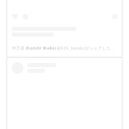
仲万美 𝘽𝙖𝙢𝙗𝙞 𝙉𝙖𝙠𝙖(@615_bambi)がシェアした投稿