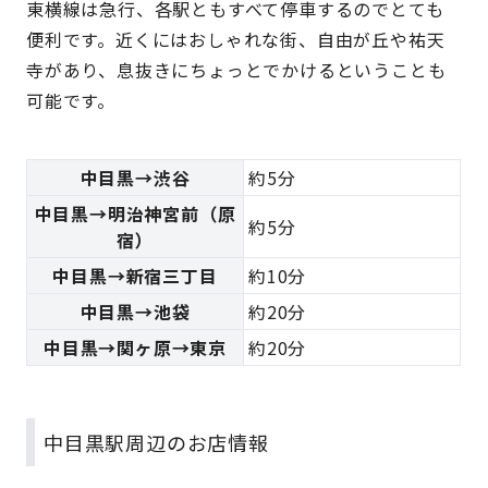
東横線は急行、各駅ともすべて停車するのでとても
便利です。近くにはおしゃれな街、自由が丘や祐天
寺があり、息抜きにちょっとでかけるということも
可能です。
中目黒→渋谷
約5分
中目黒→明治神宮前（原
約5分
宿）
中目黒→新宿三丁目
約10分
中目黒→池袋
約20分
中目黒→関ヶ原→東京
約20分
中目黒駅周辺のお店情報