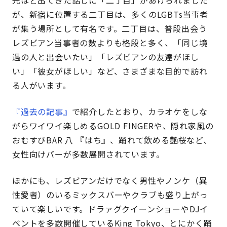
先ほど出てきた話しに「二丁目」があげられました
が、新宿に位置する二丁目は、多くのLGBTs当事者
が集う場所として有名です。二丁目は、普段出会う
レズビアン当事者の数よりも格段と多く、「同じ境
遇の人と出会いたい」「レズビアンの友達がほし
い」「彼女がほしい」など、さまざまな目的で訪れ
る人がいます。
『過去の記事』
で紹介したとおり、カラオケをしな
がらワイワイ楽しめるGOLD FINGERや、隠れ家風の
おむすびBAR 八 『はち』、踊れて飲める艶桜など、
女性向けバーが多数展開されています。
ほかにも、レズビアンだけでなく男性やノンケ（異
性愛者）のいるミックスバーやクラブも盛り上がっ
ていて楽しいです。ドラァグクイーンショーやDJイ
ベントを多数開催しているKing Tokyo、とにかく踊