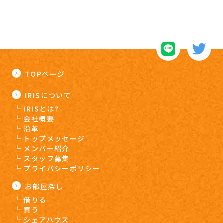
TOPページ
IRISについて
IRISとは?
会社概要
沿革
トップメッセージ
メンバー紹介
スタッフ募集
プライバシーポリシー
お部屋探し
借りる
買う
シェアハウス