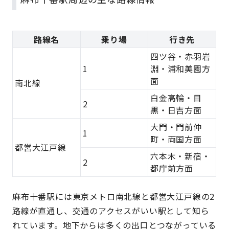
路線名
乗り場
行き先
四ツ谷・赤羽岩
1
淵・浦和美園方
面
南北線
白金高輪・目
2
黒・日吉方面
大門・門前仲
1
町・両国方面
都営大江戸線
六本木・新宿・
2
都庁前方面
麻布十番駅には東京メトロ南北線と都営大江戸線の2
路線が直通し、交通のアクセスがいい駅として知ら
れています。地下からは多くの出口とつながっている