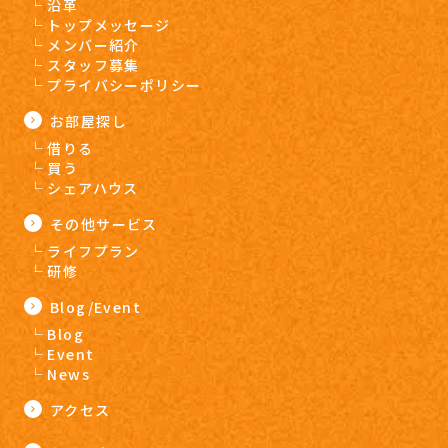
沿革
トップメッセージ
メンバー紹介
スタッフ募集
プライバシーポリシー
お部屋探し
借りる
買う
シェアハウス
その他サービス
ライフプラン
研修
Blog/Event
Blog
Event
News
アクセス