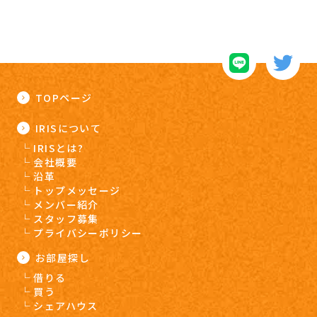
TOPページ
IRISについて
IRISとは?
会社概要
沿革
トップメッセージ
メンバー紹介
スタッフ募集
プライバシーポリシー
お部屋探し
借りる
買う
シェアハウス