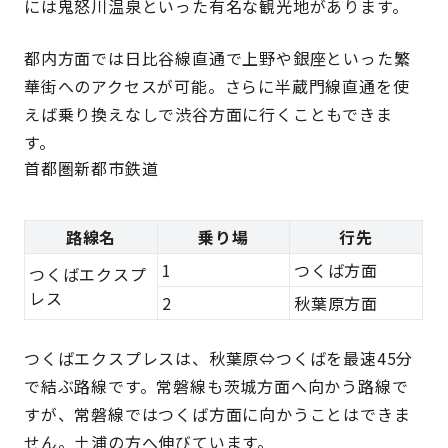
には鬼怒川温泉といった有名な観光地があります。
都内方面では日比谷線直通で上野や銀座といった繁
華街へのアクセスが可能。さらに半蔵門線直通を使
えば乗り換えなしで渋谷方面に行くこともできま
す。
首都圏新都市鉄道
路線名
乗り場
行先
1
つくば方面
つくばエクスプ
レス
2
秋葉原方面
つくばエクスプレスは、秋葉原⇔つくばを最速45分
で結ぶ路線です。常磐線も茨城方面へ向かう路線で
すが、常磐線ではつくば方面に向かうことはできま
せん。土浦の方へ伸びています。