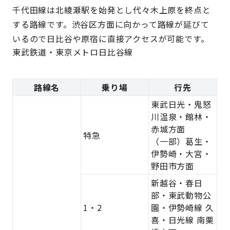
千代田線は北綾瀬駅を始発とし代々木上原を終点と
する路線です。渋谷区方面に向かって路線が延びて
いるので日比谷や原宿に直接アクセスが可能です。
東武鉄道・東京メトロ日比谷線
路線名
乗り場
行先
東武日光・鬼怒
川温泉・館林・
赤城方面
特急
（一部）葛生・
伊勢崎・大宮・
野田市方面
新越谷・春日
部・東武動物公
1・2
園・伊勢崎線 久
喜・日光線 南栗