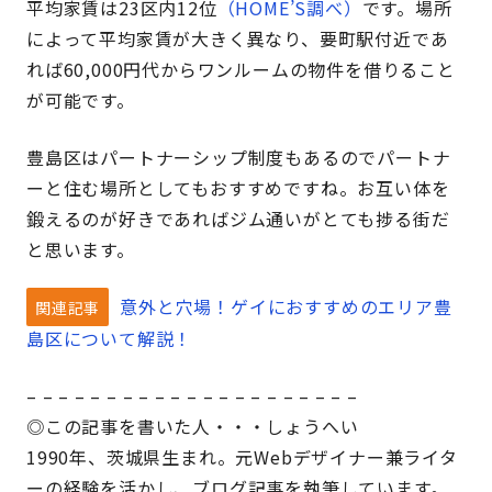
平均家賃は23区内12位
（HOME’S調べ）
です。場所
によって平均家賃が大きく異なり、要町駅付近であ
れば60,000円代からワンルームの物件を借りること
が可能です。
豊島区はパートナーシップ制度もあるのでパートナ
ーと住む場所としてもおすすめですね。お互い体を
鍛えるのが好きであればジム通いがとても捗る街だ
と思います。
意外と穴場！ゲイにおすすめのエリア豊
関連記事
島区について解説！
– – – – – – – – – – – – – – – – – – – – –
◎この記事を書いた人・・・しょうへい
1990年、茨城県生まれ。元Webデザイナー兼ライタ
ーの経験を活かし、ブログ記事を執筆しています。