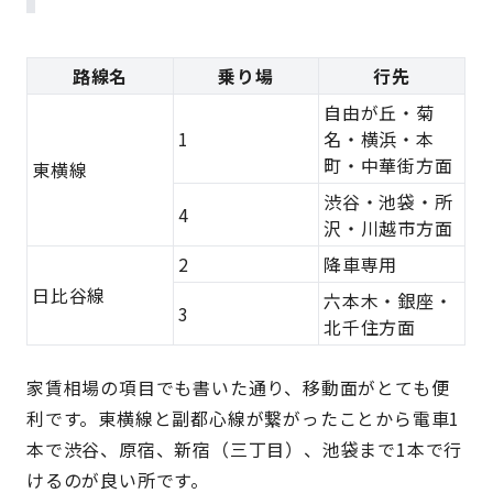
路線名
乗り場
行先
自由が丘・菊
1
名・横浜・本
町・中華街方面
東横線
渋谷・池袋・所
4
沢・川越市方面
2
降車専用
日比谷線
六本木・銀座・
3
北千住方面
家賃相場の項目でも書いた通り、移動面がとても便
利です。東横線と副都心線が繋がったことから電車1
本で渋谷、原宿、新宿（三丁目）、池袋まで1本で行
けるのが良い所です。