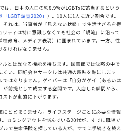
では、日本の人口の約8.9%がLGBTsに該当するという
LGBT調査2020」
）。10人に1人に近い割合です。
。それは、当事者が「見えない状態」で生活せざるを得
ョリティは特に意識しなくても社会の「規範」に沿って
学校教育、メディア表現）に囲まれています。一方、性
けなければなりません。
クルとは異なる機能を持ちます。図書館では沈黙の中で
にくい。同好会やサークルは共通の趣味を軸にします
ルではありません。ゲイバーは「自分がゲイ（あるいは
」が前提として成立する空間です。入店した瞬間から、
コストが劇的に下がります。
築にとどまりません。ライフステージごとに必要な情報
す。カミングアウトを悩んでいる20代が、すでに職場で
ップルで生命保険を探している人が、すでに手続きを終え