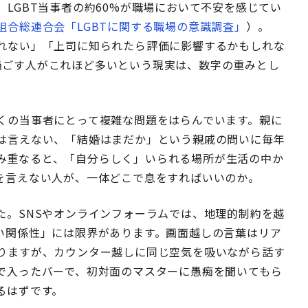
LGBT当事者の約60%が職場において不安を感じてい
組合総連合会「LGBTに関する職場の意識調査」
）。
れない」「上司に知られたら評価に影響するかもしれな
過ごす人がこれほど多いという現実は、数字の重みとし
くの当事者にとって複雑な問題をはらんでいます。親に
は言えない、「結婚はまだか」という親戚の問いに毎年
み重なると、「自分らしく」いられる場所が生活の中か
を言えない人が、一体どこで息をすればいいのか。
た。SNSやオンラインフォーラムでは、地理的制約を越
い関係性」には限界があります。画面越しの言葉はリア
りますが、カウンター越しに同じ空気を吸いながら話す
で入ったバーで、初対面のマスターに愚痴を聞いてもら
るはずです。