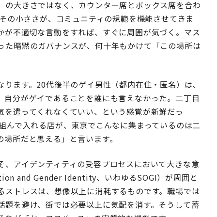
」の大きさではなく、カウンター席とボックス席を合わ
。その小ささが、コミュニティの規範を機能させてきま
かが不適切な言動をすれば、すぐに周囲が気づく。マス
った暗黙のガバナンスが、何十年もかけて「この場所は
なります。20代後半のゲイ男性（都内在住・匿名）は、
、自分がゲイであることを誰にも言えなかった。二丁目
気を遣ってくれなくていい、という感覚が新鮮だっ
を組んで入れる店が、東京でこんなに集まっているのは二
の場所だと思える」と言います。
そ、アイデンティティの受容プロセスにおいて大きな意
n and Gender Identity、いわゆるSOGI）が周囲と
るストレスは、想像以上に消耗するものです。職場では
話題を避け、街では必要以上に気配を消す。そうして蓄