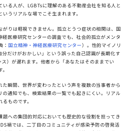
いる人が、LGBTsに理解のある不動産会社を知る人と
というリアルな場でこそ生まれます。
ながりは軽視できません。孤立とうつ症状の相関は、国
神経医療研究センターの調査でも、社会的孤立がメンタ
典：
国立精神・神経医療研究センター
）。性的マイノリ
自分だけがおかしい」という誤った自己認識が長期化す
ンス）が遅れます。他者から「あなたはそのままでい
す。
れた瞬間、世界が変わったという声を複数の当事者から
リの通知でも、検索結果の一覧でも起きにくい。リアル
れるものです。
課題への集団的対応においても歴史的な役割を担ってき
/AIDS禍では、二丁目のコミュニティが感染予防の啓発活