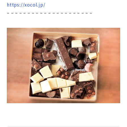
https://xocol.jp/
– – – – – – – – – – – – – – – – – – – – –