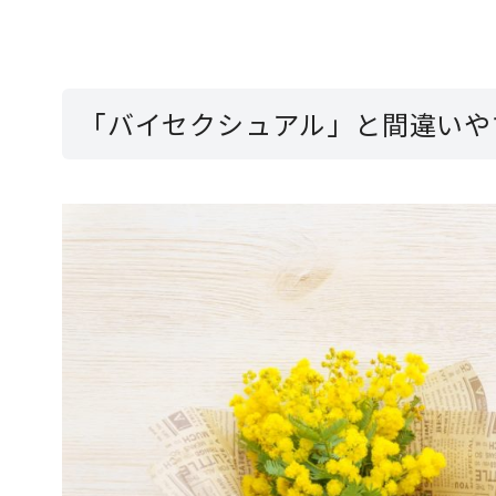
「バイセクシュアル」と間違いや