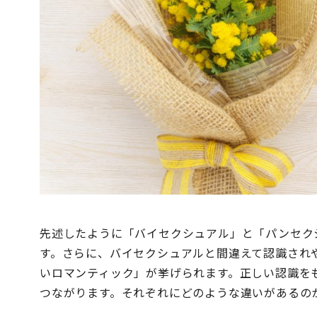
先述したように「バイセクシュアル」と「パンセク
す。さらに、バイセクシュアルと間違えて認識され
いロマンティック」が挙げられます。正しい認識を
つながります。それぞれにどのような違いがあるの