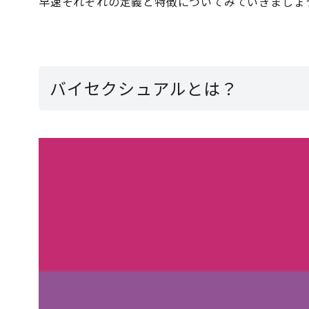
早速それぞれの定義と特徴についてみていきましょ
バイセクシュアルとは？