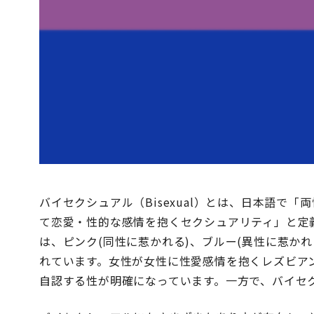
バイセクシュアル（Bisexual）とは、日本語で
て恋愛・性的な感情を抱くセクシュアリティ」と定
は、ピンク(同性に惹かれる)、ブルー(異性に惹かれ
れています。
女性が女性に性愛感情を抱くレズビア
自認する性が明確になっています。一方で、バイセ