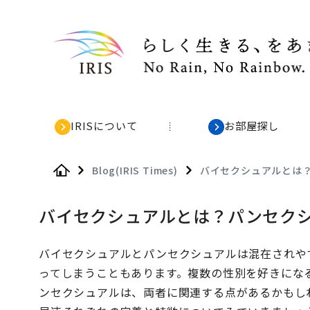
IRISについて
お部屋探し
Blog(IRIS Times)
バイセクシュアルとは
Home
バイセクシュアルとは？パンセク
バイセクシュアルとパンセクシュアルは混在されや
ってしまうこともあります。複数の性別を好きにな
ンセクシュアルは、両者に関連する点があるかもし