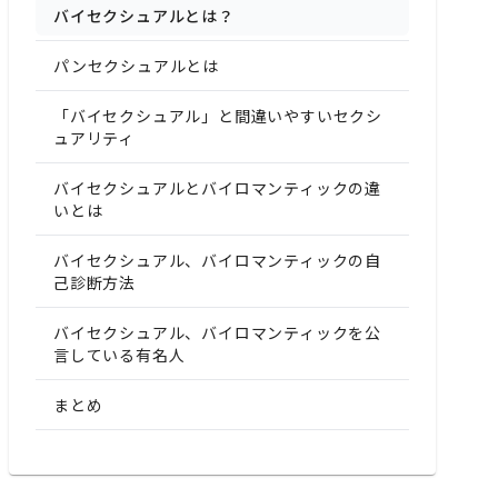
バイセクシュアルとは？
パンセクシュアルとは
「バイセクシュアル」と間違いやすいセクシ
ュアリティ
バイセクシュアルとバイロマンティックの違
いとは
バイセクシュアル、バイロマンティックの自
己診断方法
バイセクシュアル、バイロマンティックを公
言している有名人
まとめ