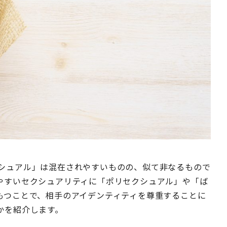
シュアル」は混在されやすいものの、似て非なるもので
やすいセクシュアリティに「ポリセクシュアル」や「ば
もつことで、相手のアイデンティティを尊重することに
かを紹介します。