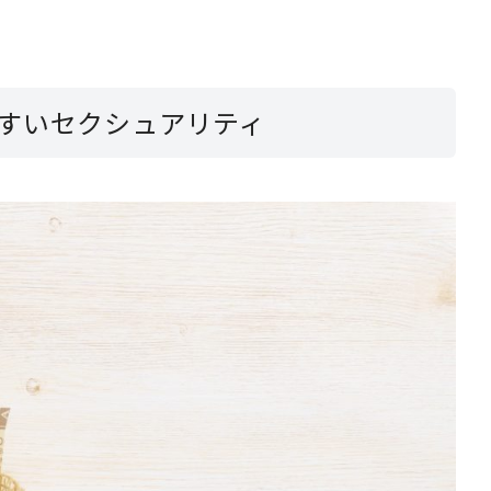
すいセクシュアリティ