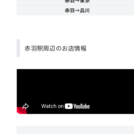
赤羽→東京
赤羽→品川
赤羽駅周辺のお店情報