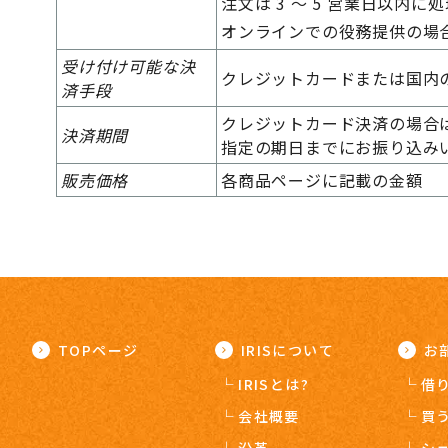
注文は 3 ～ 5 営業日以内に
オンラインでの役務提供の場
受け付け可能な決
クレジットカードまたは国内
済手段
クレジットカード決済の場合
決済期間
指定の期日までにお振り込み
販売価格
各商品ページに記載の金額
TOPページ
IRISについて
お
IRISとは?
借
会社概要
買
沿革
シ