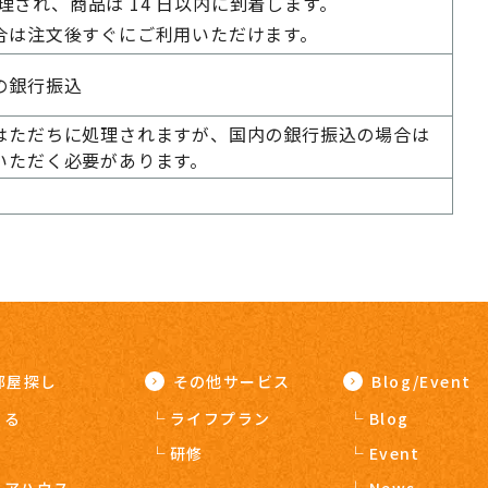
処理され、商品は 14 日以内に到着します。
合は注文後すぐにご利用いただけます。
の銀行振込
はただちに処理されますが、国内の銀行振込の場合は
いただく必要があります。
部屋探し
その他サービス
Blog/Event
りる
ライフプラン
Blog
う
研修
Event
ェアハウス
News