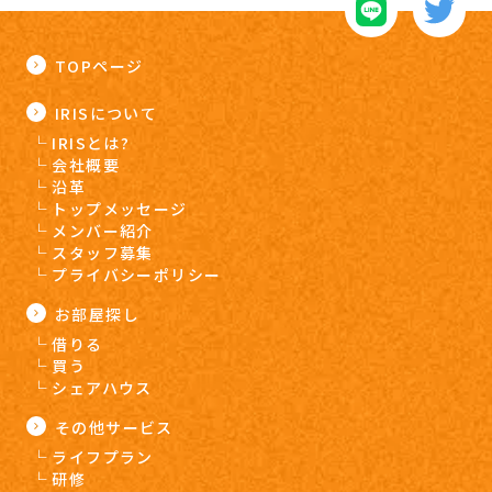
TOPページ
IRISについて
IRISとは?
会社概要
沿革
トップメッセージ
メンバー紹介
スタッフ募集
プライバシーポリシー
お部屋探し
借りる
買う
シェアハウス
その他サービス
ライフプラン
研修