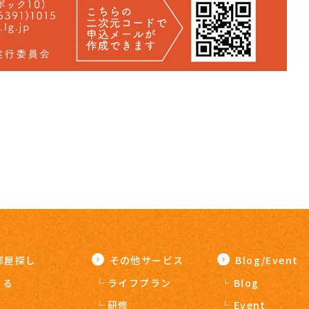
部屋探し
その他サービス
Blog/Event
りる
ライフプラン
Blog
う
研修
Event