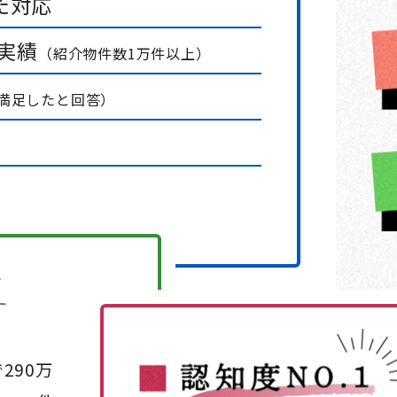
た対応
な実績
（紹介物件数1万件以上）
が満足したと回答）
290万