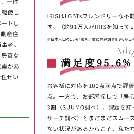
件、一件
を駆使し
IRISはLGBTsフレンドリー
ポートし
す。（約91万人がIRISを知っ
不動産住
※日本人口の15-64歳を母数に電通調査8.9%が
当事者。
と豊富な
配慮があ
お任せい
お客様に対応を100点満点で評価
点。一方で、お部屋探しで「居
3割（SUUMO調べ）、課題を知
サーチ調べ）とまだまだスムー
ない状況があるからこそ、私た