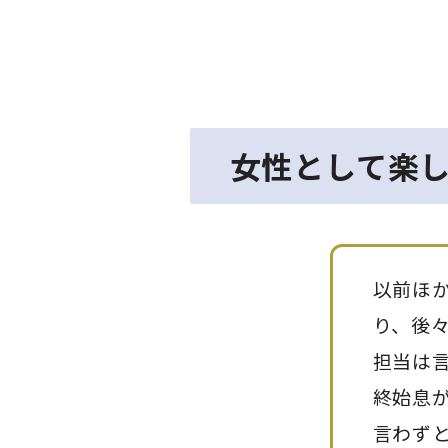
女性として楽し
以前ほ
り、後
担当は
終始息が
言わず